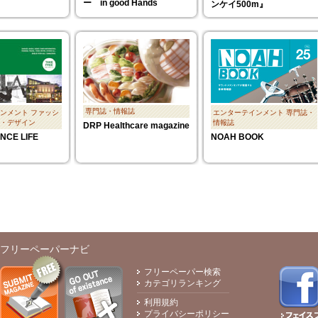
ー in good Hands
ンケイ500m』
専門誌・情報誌
ンメント
ファッシ
エンターテインメント
専門誌・
・デザイン
情報誌
DRP Healthcare magazine
NCE LIFE
NOAH BOOK
フリーペーパーナビ
フリーペーパー検索
カテゴリランキング
利用規約
プライバシーポリシー