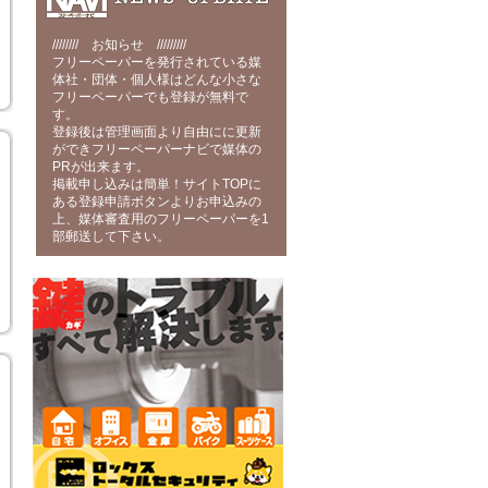
//////// お知らせ /////////
フリーペーパーを発行されている媒
体社・団体・個人様はどんな小さな
フリーペーパーでも登録が無料で
す。
登録後は管理画面より自由にに更新
ができフリーペーパーナビで媒体の
PRが出来ます。
掲載申し込みは簡単！サイトTOPに
ある登録申請ボタンよりお申込みの
上、媒体審査用のフリーペーパーを1
部郵送して下さい。