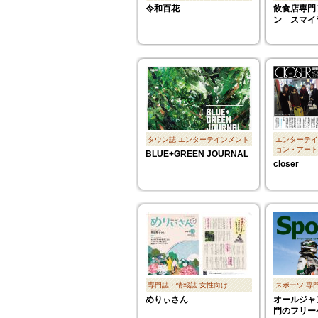
令和百花
飲食店専門
ン スマイ
タウン誌
エンターテインメント
エンターテイ
ョン・アート
BLUE+GREEN JOURNAL
closer
専門誌・情報誌
女性向け
スポーツ
専
めりぃさん
オールジャ
門のフリー