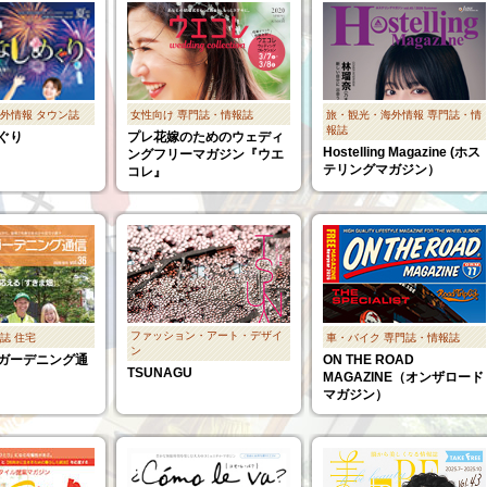
外情報
タウン誌
女性向け
専門誌・情報誌
旅・観光・海外情報
専門誌・情
報誌
ぐり
プレ花嫁のためのウェディ
Hostelling Magazine (ホス
ングフリーマガジン『ウエ
テリングマガジン）
コレ』
ファッション・アート・デザイ
誌
住宅
車・バイク
専門誌・情報誌
ン
ガーデニング通
ON THE ROAD
TSUNAGU
MAGAZINE（オンザロード
マガジン）