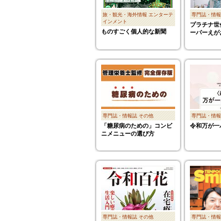
旅・観光・海外情報
エンターテ
専門誌・情報
インメント
プラチナ世
ものすごく個人的な新聞
ーパーえが
専門誌・情報誌
その他
専門誌・情報
「糖尿病のための」コンビ
令和万が一
ニメニューの選び方
専門誌・情報誌
その他
専門誌・情報