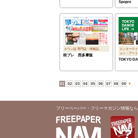
Spopre
タウン誌
専門誌・情報誌
エンターテイ
ョン・アート
街プレ 西多摩版
TOKYO DA
01
02
03
04
05
06
07
08
09
フリーペーパー・フリーマガジン情報なら