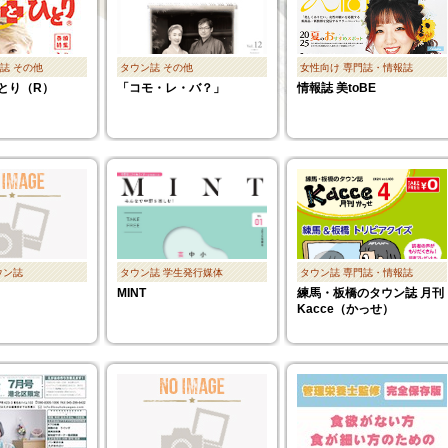
誌
その他
タウン誌
その他
女性向け
専門誌・情報誌
とり（R）
「コモ・レ・バ？」
情報誌 美toBE
ウン誌
タウン誌
学生発行媒体
タウン誌
専門誌・情報誌
MINT
練馬・板橋のタウン誌 月刊
Kacce（かっせ）