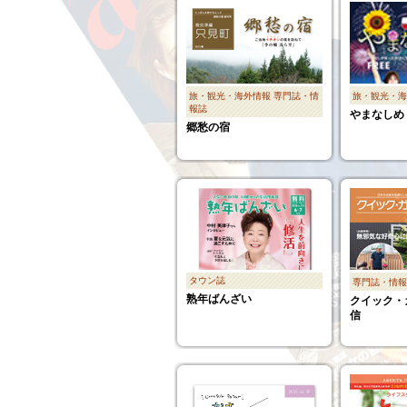
旅・観光・海外情報
専門誌・情
旅・観光・海
報誌
やまなしめ
郷愁の宿
タウン誌
専門誌・情報
熟年ばんざい
クイック・
信