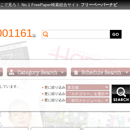
ろ！ No.1 FreePaper検索総合サイト
フリーペーパーナビ
001161
誌
表示しています。
＋
更に絞り込み
＋
更に絞り込み
＋
更に絞り込み