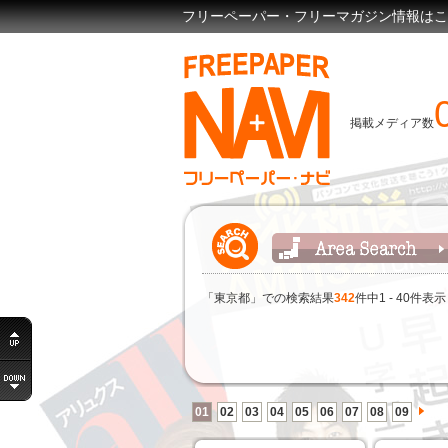
フリーペーパー・フリーマガジン情報はここで見
掲載メディア数
「東京都」での検索結果
342
件中1 - 40件
01
02
03
04
05
06
07
08
09