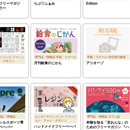
フリーマガジ
らぶ♡ふぁみ
Edition
ラー
ンメント
ファッシ
専門誌・情報誌
学校・スクール
学校・スクール
学生発行媒体
・デザイン
月刊給食のじかん
アリオーゾ
門誌・情報誌
エンターテインメント
ファッシ
専門誌・情報誌
タウン誌
ョン・アート・デザイン
ンルスポーツ専
本物を知る「京おんな」の
ハンドメイドフリーペーパ
ペーパー
ためのフリーマガジン 『ハ