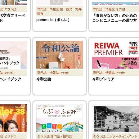
誌
タウン誌
専門誌・情報誌
旅・観光・海外
専門誌・情報誌
その他
情報
代交流フリーペ
「食欲がない方」のための
pommele（ポムレ）
お
コンビニメニューの選び方
誌
その他
専門誌・情報誌
その他
専門誌・情報誌
その他
ハンドブック
令和公論
令和プレミア
誌
ビジネス
タウン誌
専門誌・情報誌
タウン誌
エンターテインメント