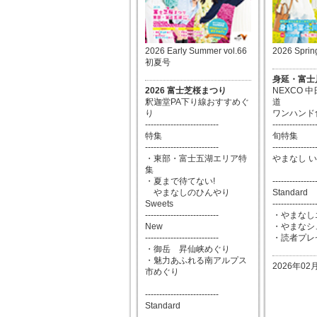
2026 Early Summer vol.66
2026 Sprin
初夏号
身延・富士
2026 富士芝桜まつり
NEXCO 
釈迦堂PA下り線おすすめぐ
道
り
ワンハンド
--------------------------
---------------
特集
旬特集
--------------------------
---------------
・東部・富士五湖エリア特
やまなし 
集
・夏まで待てない!
---------------
やまなしのひんやり
Standard
Sweets
---------------
--------------------------
・やまなし
New
・やまなシュ
--------------------------
・読者プレ
・御岳 昇仙峡めぐり
・魅力あふれる南アルプス
2026年02
市めぐり
--------------------------
Standard