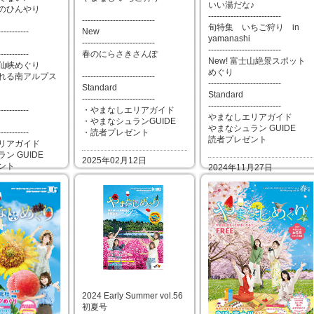
いい湯だな♪
のひんやり
--------------------------
--------------------------
旬特集 いちご狩り in
-----------
New
yamanashi
--------------------------
--------------------------
-----------
春のにらさきさんぽ
New! 富士山絶景スポット
仙峡めぐり
めぐり
れる南アルプス
--------------------------
--------------------------
Standard
Standard
--------------------------
--------------------------
-----------
・やまなしエリアガイド
やまなしエリアガイド
・やまなシュランGUIDE
やまなシュラン GUIDE
-----------
・読者プレゼント
読者プレゼント
リアガイド
ン GUIDE
2025年02月12日
ント
2024年11月27日
月16日
2024 Early Summer vol.56
初夏号