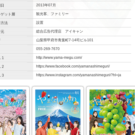
2013年07月
.
刊日
観光客、ファミリー
.
ーゲット層
設置
.
布方法
総合広告代理店 アイキャン
.
行元
山梨県甲府市青葉町7-14司ビル101
.
所
055-269-7670
.
http://www.yama-megu.com/
.
 1
https://www.facebook.com/yamanashimeguri/
.
 2
https://www.instagram.com/yamanashimeguri/?hl=ja
.
 3