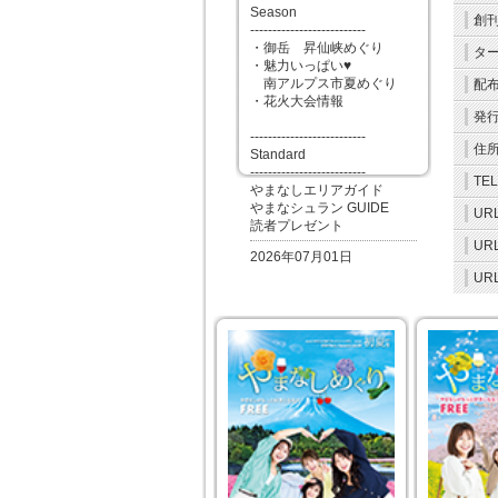
Season
創
--------------------------
・御岳 昇仙峡めぐり
タ
・魅力いっぱい♥
南アルプス市夏めぐり
配
・花火大会情報
発
--------------------------
住
Standard
--------------------------
TEL
やまなしエリアガイド
やまなシュラン GUIDE
URL
読者プレゼント
URL
2026年07月01日
URL