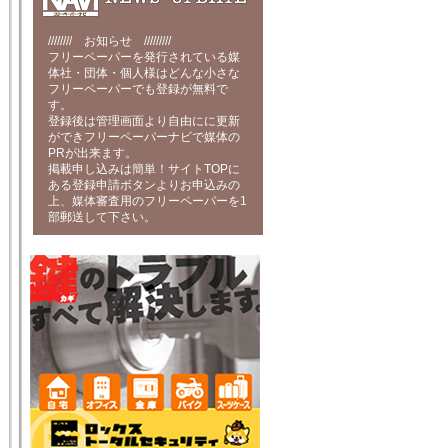
//////// お知らせ /////////
フリーペーパーを発行されている媒
体社・団体・個人様はどんな小さな
フリーペーパーでも登録が無料で
す。
登録後は管理画面より自由にに更新
ができフリーペーパーナビで媒体の
PRが出来ます。
掲載申し込みは簡単！サイトTOPに
ある登録申請ボタンよりお申込みの
上、媒体審査用のフリーペーパーを1
部郵送して下さい。