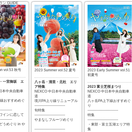
ン GUIDE
ント
月26日
mn vol.53 秋号
2023 Summer vol.52 夏号
2023 Early Summer vol.51
初夏号
・一宮御坂 エ
八ヶ岳・清里・北杜 エリ
ア特集
2023 富士芝桜まつり
中日本中央自動車
NEXCO 中日本中央自動車
NEXCO 中日本中央自動車
道
道
り線おすすめめぐ
境川PA上り線リニューアル
八ヶ岳PA上下線おすすめぐ
--------------------------
り
-----------
旬特集
--------------------------
ワインに恋して
--------------------------
特集
-----------
やまなしフルーツめぐり
--------------------------
うめぐり in や
・東部・富士五湖エリア特
--------------------------
集