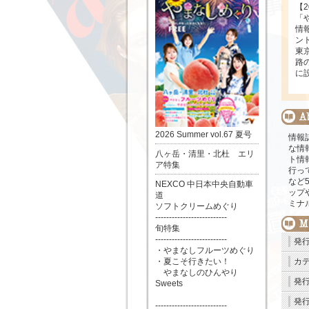
【
「
情
ン
東
路
に
2026 Summer vol.67 夏号
情報
な情
八ヶ岳・清里・北杜 エリ
ト情
ア特集
行っ
など
NEXCO 中日本中央自動車
ップ
道
ミナ
ソフトクリームめぐり
--------------------------
旬特集
--------------------------
発
・やまなしフルーツめぐり
カ
・夏こそ行きたい！
やまなしのひんやり
発
Sweets
発
--------------------------