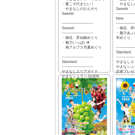
・夏こそ行きたい！
やまなし
やまなしのひんやり
Sweets
Sweets
---------------
New
--------------------------
---------------
Season
・御岳 昇
--------------------------
・魅力あふ
・御岳 昇仙峡めぐり
市めぐり
・魅力いっぱい♥
南アルプス市夏めぐり
---------------
Standard
--------------------------
---------------
Standard
やまなしエ
--------------------------
やまなシュラ
やまなしエリアガイド
読者プレゼ
やまなシュラン GUIDE
読者プレゼント
2025年04
2025年06月25日