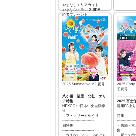
--------------------------
やまなしエリアガイド
やまなシュラン GUIDE
読者プレゼント
2026年04月15日
2025 Summer vol.62 夏号
2025 Early
初夏号
八ヶ岳・清里・北杜 エリ
ア特集
2025 富
NEXCO 中日本中央自動車
境川PA上
道
---------------
ソフトクリームめぐり
特集
--------------------------
---------------
旬特集
・東部・富
--------------------------
集
・やまなしフルーツめぐり
・夏まで待