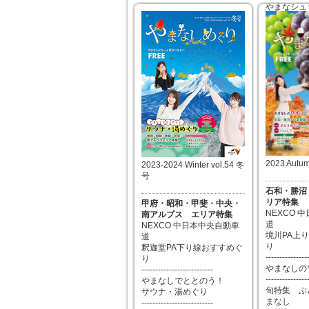
やまなシュラ
読者プレゼ
2024年09月04日
2024年06
2023 Autu
2023-2024 Winter vol.54 冬
号
石和・勝沼
リア特集
甲府・昭和・甲斐・中央・
NEXCO 
南アルプス エリア特集
道
NEXCO 中日本中央自動車
境川PA上
道
り
釈迦堂PA下り線おすすめぐ
---------------
り
やまなしの
--------------------------
---------------
やまなしでととのう！
旬特集 ぶど
サウナ・湯めぐり
まなし
--------------------------