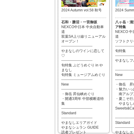
2024 Summ
2024 Autumn vol.58 秋号
八ヶ岳・清
石和・勝沼・一宮御坂
ア特集
NEXCO中日本 中央自動車
NEXCO 
道
道
双葉SA上り線リニューアル
ソフトクリ
オープン！
---------------
--------------------------
旬特集
やまなしのワインに恋して
---------------
♡
やまなしフ
--------------------------
旬特集 ぶどうめぐり in や
---------------
まなし
New
旬特集 ミュージアムめぐり
---------------
--------------------------
・御岳 昇
New
・魅力いっ
--------------------------
南アルプ
・御岳 昇仙峡めぐり
・夏こそ行
・開通3周年 中部横断道特
やまなし
集
Sweets&Ca
--------------------------
Standard
---------------
--------------------------
Standard
やまなしエリアガイド
---------------
やまなシュラン GUIDE
やまなしエ
読者プレゼント