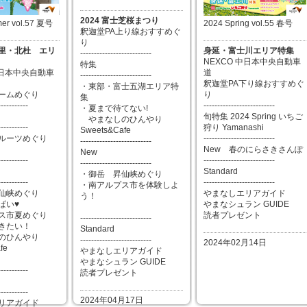
2024 富士芝桜まつり
er vol.57 夏号
2024 Spring vol.55 春号
釈迦堂PA上り線おすすめぐ
り
里・北杜 エリ
身延・富士川エリア特集
--------------------------
NEXCO 中日本中央自動車
特集
中日本中央自動車
道
--------------------------
釈迦堂PA下り線おすすめぐ
・東部・富士五湖エリア特
ームめぐり
り
集
-----------
--------------------------
・夏まで待てない!
旬特集 2024 Spring いちご
やまなしのひんやり
-----------
狩り Yamanashi
Sweets&Cafe
ルーツめぐり
--------------------------
--------------------------
New 春のにらさきさんぽ
New
-----------
--------------------------
--------------------------
Standard
・御岳 昇仙峡めぐり
-----------
--------------------------
・南アルプス市を体験しよ
仙峡めぐり
やまなしエリアガイド
う！
ぱい♥
やまなシュラン GUIDE
ス市夏めぐり
読者プレゼント
--------------------------
きたい！
Standard
のひんやり
--------------------------
2024年02月14日
fe
やまなしエリアガイド
やまなシュラン GUIDE
-----------
読者プレゼント
-----------
2024年04月17日
リアガイド