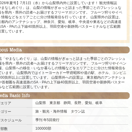
2026年夏号】7月1日（水）から山梨県内外に設置しています！ 観光情報誌
やまなしめぐり」は、山梨の情報がぎゅっと詰まった季節ごとのフレッシュな
報を県内・県外の読者へお届けするフリーマガジンです。 フルーツ狩りやイベ
ト情報などをエリアごとに分け情報発信を行っています。 山梨県外の設置は、
京都内のアンテナショップ、神奈川、愛知、岐阜、中央道や東名などの高速道
のSA・PAの上下線40箇所以上、羽田空港や新静岡バスターミナルなど広範囲
設置しています。
誌「やまなしめぐり」は、山梨の情報がぎゅっと詰まった季節ごとのフレッシュ
報を県内・県外の読者へお届けするフリーマガジンです。 フルーツ狩りやイベン
報、山梨県への移住・いなか暮らしの情報などをエリアごとに分けた情報発信を
ています。 山梨県内ではイトーヨーカドー甲府昭和や道の駅、ホテル、コンビニ
500箇所以上に設置しています。 山梨県外への設置は、東京都内のアンテナショ
や首都圏を高速道路のSA・PAの上下線40箇所以上、羽田空港や新静岡バスター
ルなど広範囲に設置しています。
山梨県
東京都
静岡、長野、愛知、岐阜
.
行エリア
旅・観光・海外情報
タウン誌
.
テゴリー
季刊
年5回発行
.
行スケジュール
100000部
.
行部数