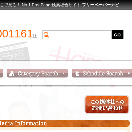
ろ！ No.1 FreePaper検索総合サイト
フリーペーパーナビ
001161
誌