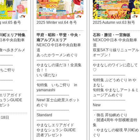
g vol.65 春号
2025 Winter vol.64 冬号
2025 Autumn vol.63 秋号
川町エリア特集
甲府・昭和・甲斐・中央・
石和・勝沼・一宮御坂
中日本中央自動車
南アルプスエリア
NEXCO中日本 中央自動車
NEXCO 中日本中央自動車
道
食べ歩きグルメ
道
双葉SA下り線リニューアル
-----------
あったかラーメンめぐり
オープン！
--------------------------
--------------------------
-----------
やまなしの湯だヨ！全員集
やまなしのワインに恋して
いちご狩り
合！！
♡
いい湯だな♪
--------------------------
-----------
--------------------------
旬特集 ぶどうめぐり in や
旬特集 いちご狩り in
まなし
-----------
yamanashi
旬特集 やまなしアート＆ミ
エリアガイド
--------------------------
ュージアムめぐり
ランGUIDE
New! 富士山絶景スポット
--------------------------
ゼント
めぐり
New
--------------------------
--------------------------
Standard
・御岳 昇仙峡めぐり
月18日
--------------------------
・開通4周年 中部横断道特
やまなしエリアガイド
集
やまなシュラン GUIDE
・やまなしの秘境 早川町め
読者プレゼント
ぐり