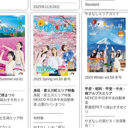
--------------------------
Standard
2025年11月26日
--------------------------
やまなしエリアガイド
やまなシュラン GUIDE
読者プレゼント
2025年09月03日
2024 Winter vol.59 冬号
 Summer vol.61
2025 Spring vol.60 春号
甲府・昭和・甲斐・中央・
身延・富士川町エリア特集
南アルプスエリア
士芝桜まつり
身延・富士川エリア特集
NEXCO 中日本中央自動車
り線おすすめぐり
NEXCO 中日本中央自動車
道
-----------
道 山梨のパンまつり
釈迦堂PA下り線おすすめぐ
り
-----------
--------------------------
--------------------------
士五湖エリア特
旬特集
やまなしの湯だヨ！全員集
--------------------------
合！！
てない!
やまなし いちご狩り