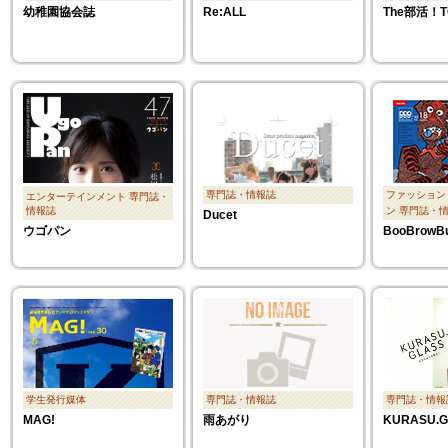
幼稚園協会誌
Re:ALL
The部活！T
専門誌・情報誌
ファッション
エンターテインメント
専門誌・
情報誌
ン
専門誌・
Ducet
ウゴパン
BooBrowBu
学生発行媒体
専門誌・情報誌
専門誌・情報
MAG!
雨あがり
KURASU.G