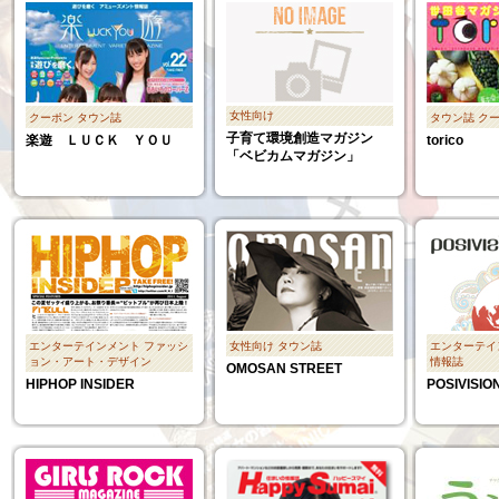
女性向け
クーポン
タウン誌
タウン誌
ク
子育て環境創造マガジン
楽遊 ＬＵＣＫ ＹＯＵ
torico
「ベビカムマガジン」
エンターテインメント
ファッシ
女性向け
タウン誌
エンターテイ
ョン・アート・デザイン
情報誌
OMOSAN STREET
HIPHOP INSIDER
POSIVISIO