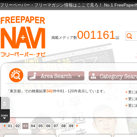
フリーペーパー・フリーマガジン情報はここで見ろ！ No.1 FreePap
001161
掲載メディア数
誌
「東京都」での検索結果
342
件中81 - 120件表示しています。
＋
更に
＋
更に
＋
更に
01
02
03
04
05
06
07
08
09