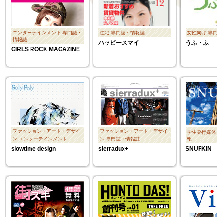
エンターテインメント
専門誌・
住宅
専門誌・情報誌
女性向け
専
情報誌
ハッピースマイ
うふ・ふ
GIRLS ROCK MAGAZINE
ファッション・アート・デザイ
ファッション・アート・デザイ
学生発行媒体
ン
エンターテインメント
ン
専門誌・情報誌
報
slowtime design
sierradux+
SNUFKIN