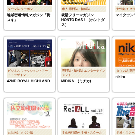
タウン誌
クーポン
求人
専門誌・情報誌
女性向け
タ
地域密着情報マガジン「街
就活フリーマガジン
マイタウン
スキ」
HONTO DAS！（ホントダ
ス）
ビジネス
ファッション・アー
専門誌・情報誌
エンターテイン
タウン誌
専
ト・デザイン
メント
nikiro
42ND ROYAL HIGHLAND
MIDIKA (ミヂカ)
女性向け
タウン誌
学生発行媒体
学校・スクール
学校・スクー