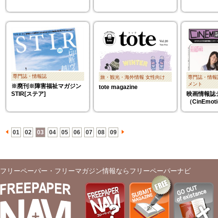
専門誌・情報誌
旅・観光・海外情報
女性向け
専門誌・情報
メント
※廃刊※障害福祉マガジン
tote magazine
STIR[ステア]
映画情報誌
（CinEmot
01
02
03
04
05
06
07
08
09
フリーペーパー・フリーマガジン情報ならフリーペーパーナビ