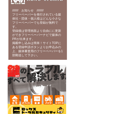
//////// お知らせ /////////
フリーペーパーを発行されている媒
体社・団体・個人様はどんな小さな
フリーペーパーでも登録が無料で
す。
登録後は管理画面より自由にに更新
ができフリーペーパーナビで媒体の
PRが出来ます。
掲載申し込みは簡単！サイトTOPに
ある登録申請ボタンよりお申込みの
上、媒体審査用のフリーペーパーを1
部郵送して下さい。