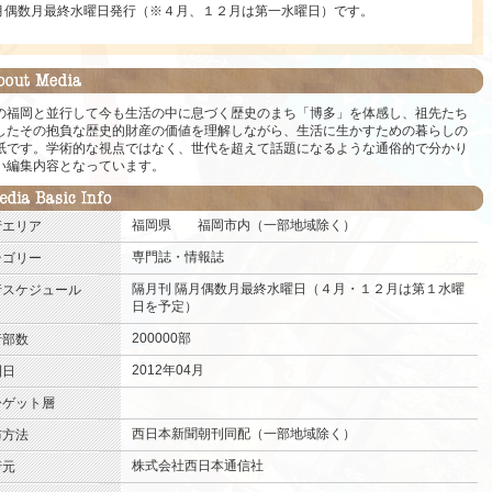
月偶数月最終水曜日発行（※４月、１２月は第一水曜日）です。
の福岡と並行して今も生活の中に息づく歴史のまち「博多」を体感し、祖先たち
したその抱負な歴史的財産の価値を理解しながら、生活に生かすための暮らしの
紙です。学術的な視点ではなく、世代を超えて話題になるような通俗的で分かり
い編集内容となっています。
福岡県
福岡市内（一部地域除く）
.
行エリア
専門誌・情報誌
.
テゴリー
隔月刊
隔月偶数月最終水曜日（４月・１２月は第１水曜
行スケジュール
日を予定）
.
200000部
.
行部数
2012年04月
.
刊日
.
ーゲット層
西日本新聞朝刊同配（一部地域除く）
.
布方法
株式会社西日本通信社
.
行元