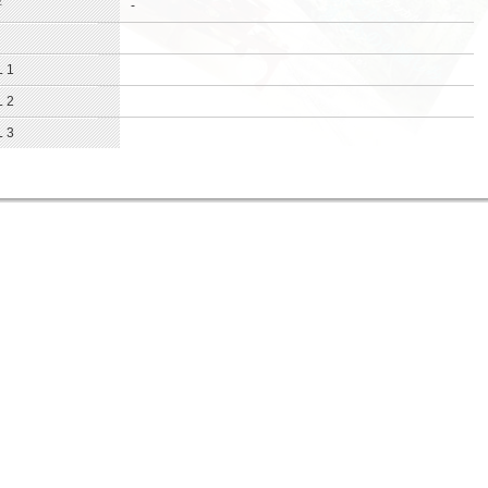
-
.
所
.
.
 1
.
 2
.
 3