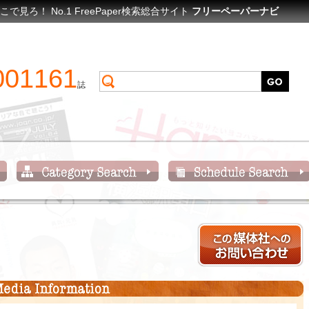
ろ！ No.1 FreePaper検索総合サイト
フリーペーパーナビ
001161
誌