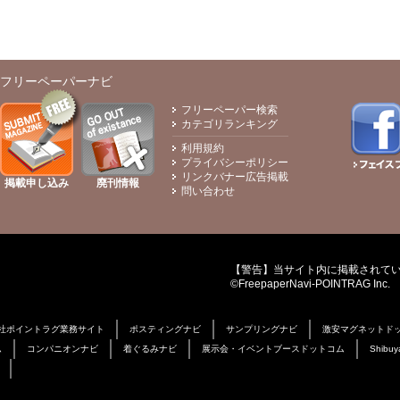
フリーペーパーナビ
フリーペーパー検索
カテゴリランキング
利用規約
プライバシーポリシー
リンクバナー広告掲載
掲載申し込み
廃刊情報
問い合わせ
【警告】当サイト内に掲載されて
©FreepaperNavi-POINTRAG Inc.
社ポイントラグ業務サイト
ポスティングナビ
サンプリングナビ
激安マグネットド
ム
コンパニオンナビ
着ぐるみナビ
展示会・イベントブースドットコム
Shibuy