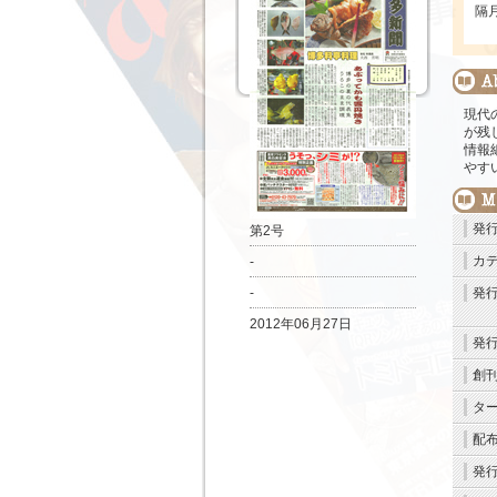
隔
現代
が残
情報
やす
発
第2号
カ
-
-
発
2012年06月27日
発
創
タ
配
発