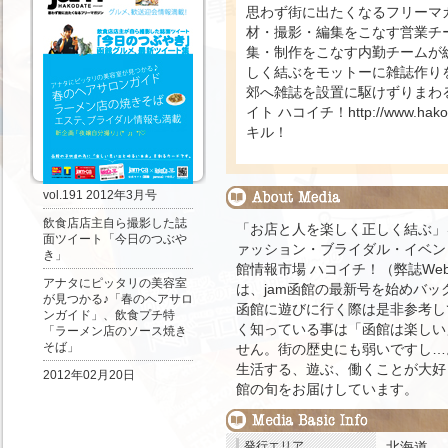
思わず街に出たくなるフリーマガ
材・撮影・編集をこなす営業チ
集・制作をこなす内勤チームが
しく結ぶをモットーに雑誌作り
郊へ雑誌を設置に駆けずりまわる
イト ハコイチ！http://www.h
キル！
vol.191 2012年3月号
飲食店店主自ら撮影した誌
「お店と人を楽しく正しく結ぶ」
面ツイート「今日のつぶや
ァッション・ブライダル・イベン
き」
館情報市場 ハコイチ！（弊誌Webサイト）h
アナタにピッタリの美容室
は、jam函館の最新号を始めバ
が見つかる♪「春のヘアサロ
函館に遊びに行く際は是非参考し
ンガイド」、飲食プチ特
く知っている事は「函館は楽しい
「ラーメン店のソース焼き
そば」
せん。街の歴史にも弱いですし…
生活する、遊ぶ、働くことが大好
2012年02月20日
館の旬をお届けしています。
発行エリア
北海道
函