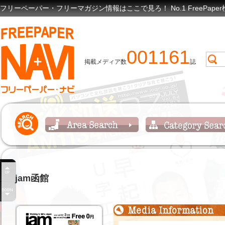
フリーペーパー・フリーマガジン情報はここで見ろ！ No.1 FreePap
001161
掲載メディア数
誌
jam函館