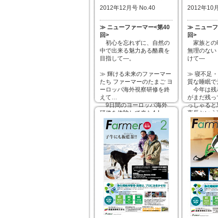
2012年12月号 No.40
2012年10月
≫ ニューファーマー<第40
≫ ニューフ
回>
回>
初心を忘れずに、自然の
家族との
中で出来る魅力ある酪農を
無理のない
目指して―。
けて―
≫ 輝ける未来のファーマー
≫ 寝不足
たち ファーマーのたまご ヨ
質な睡眠で
ーロッパ海外視察研修を終
今年は残
えて…
がまだ残っ
9日間のヨーロッパ海外
っしゃると
研修を体験して来た4人
夜長という
に、実際の様子や学習内容
す。夜を楽
等を伺いました。短い高校
や趣味に時
3年間の思い出として、今
るのは分か
後の人生に大きな影響を与
にはゆっく
えたであろうヨーロッパ海
を取ってみ
外研修。一回りも二回りも
大きく成長した彼らのコメ
2012年10
ントをどうぞ。
2012年12月10日