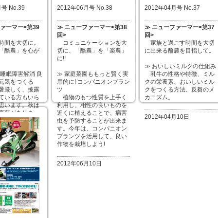
号 No.39
2012年06月号 No.38
2012年04月号 No.37
ァーマー<第39
≫ ニューファーマー<第38
≫ ニューファーマー<第37
回>
回>
時間を大切に。
コミュニケーションを大
家族と過ごす時間を大切
「酪農」を心が
切に、「酪農」を「楽農」
に出来る酪農を目指して。
に!!
≫ おいしいミルクの仕組み
・睡眠障害解消 良
≫ 家庭菜園ももっと賢く実
乳牛の性格や特徴、ミル
元気をつくる
用的に! コンパニオンプラン
クの栄養素、おいしいミル
暑厳しく、披露
ツ
クをつくる方法、反芻のメ
ている方もいら
植物のもつ性質を上手く
カニズム。
思います。秋は
利用し、相性の良いものを
言葉がありま
近くに植えることで、病害
2012年04月10日
しむために読書
虫を予防することが出来ま
間を使いたくな
す。今年は、コンパニオン
りますが、たま
プランツを活用して、良い
りと良質な睡眠
作物を栽培しよう!
ませんか?
2012年06月10日
月10日