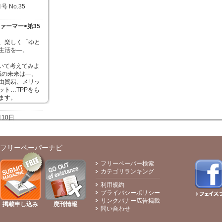
号 No.35
ァーマー<第35
、楽しく「ゆと
生活を—。
ついて考えてみよ
地域の未来は—。
由貿易、メリッ
ット…TPPをも
ます。
月10日
フリーペーパーナビ
フリーペーパー検索
カテゴリランキング
利用規約
プライバシーポリシー
リンクバナー広告掲載
掲載申し込み
廃刊情報
問い合わせ