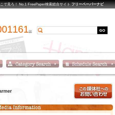
ろ！ No.1 FreePaper検索総合サイト
フリーペーパーナビ
001161
誌
rmer