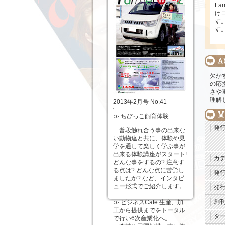
F
け
す
す
欠か
の応
さや
理解
2013年2月号 No.41
≫ ちびっこ飼育体験
発
普段触れ合う事の出来な
い動物達と共に、体験や見
学を通して楽しく学ぶ事が
出来る体験講座がスタート!
カ
どんな事をするの? 注意す
る点は? どんな点に苦労し
発
ましたか? など、インタビ
ュー形式でご紹介します。
発
創
≫ ビジネスCafe 生産、加
工から提供までをトータル
タ
で行い6次産業化へ。