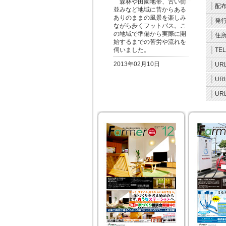
森林や田園地帯、古い街
配
並みなど地域に昔からある
ありのままの風景を楽しみ
発
ながら歩くフットパス。こ
の地域で準備から実際に開
住
始するまでの苦労や流れを
伺いました。
TEL
2013年02月10日
URL
URL
URL