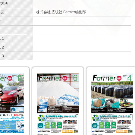
.
布方法
株式会社 広現社 Farmer編集部
.
行元
-
.
所
.
.
 1
.
 2
.
 3