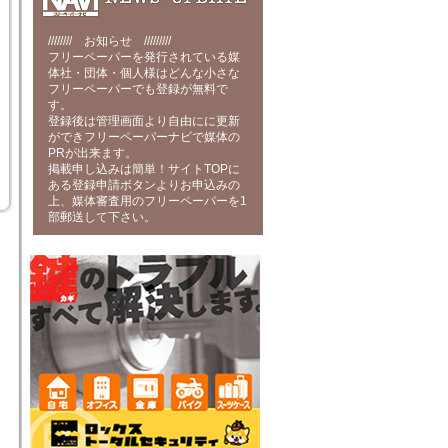
//////// お知らせ /////////
フリーペーパーを発行されている媒
体社・団体・個人様はどんな小さな
フリーペーパーでも登録が無料で
す。
登録後は管理画面より自由にに更新
ができフリーペーパーナビで媒体の
PRが出来ます。
掲載申し込みは簡単！サイトTOPに
ある登録申請ボタンよりお申込みの
上、媒体審査用のフリーペーパーを1
部郵送して下さい。