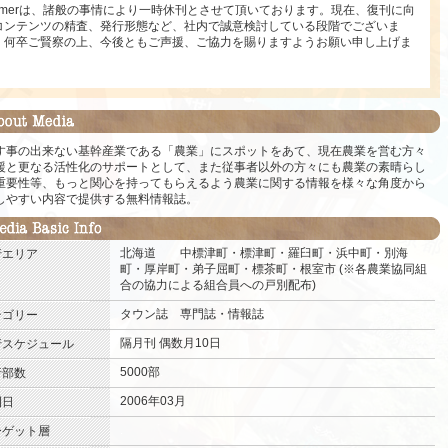
armerは、諸般の事情により一時休刊とさせて頂いております。現在、復刊に向
コンテンツの精査、発行形態など、社内で誠意検討している段階でございま
。何卒ご賢察の上、今後ともご声援、ご協力を賜りますようお願い申し上げま
。
す事の出来ない基幹産業である「農業」にスポットをあて、現在農業を営む方々
援と更なる活性化のサポートとして、また従事者以外の方々にも農業の素晴らし
重要性等、もっと関心を持ってもらえるよう農業に関する情報を様々な角度から
しやすい内容で提供する無料情報誌。
北海道
中標津町・標津町・羅臼町・浜中町・別海
行エリア
町・厚岸町・弟子屈町・標茶町・根室市 (※各農業協同組
合の協力による組合員への戸別配布)
.
タウン誌
専門誌・情報誌
.
テゴリー
隔月刊
偶数月10日
.
行スケジュール
5000部
.
行部数
2006年03月
.
刊日
.
ーゲット層