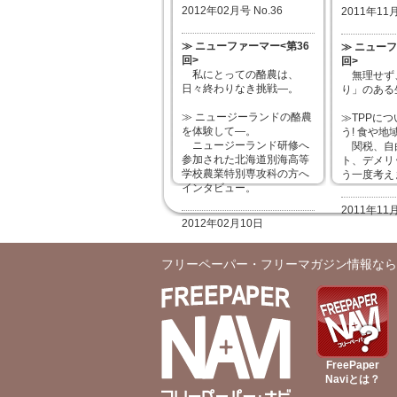
2012年02月号 No.36
2011年11月
≫ ニューファーマー<第36
≫ ニューフ
回>
回>
私にとっての酪農は、
無理せず
日々終わりなき挑戦—。
り」のある
≫ ニュージーランドの酪農
≫TPPに
を体験して—。
う! 食や
ニュージーランド研修へ
関税、自
参加された北海道別海高等
ト、デメリ
学校農業特別専攻科の方へ
う一度考え
インタビュー。
2011年11
2012年02月10日
フリーペーパー・フリーマガジン情報なら
FreePaper
Naviとは？