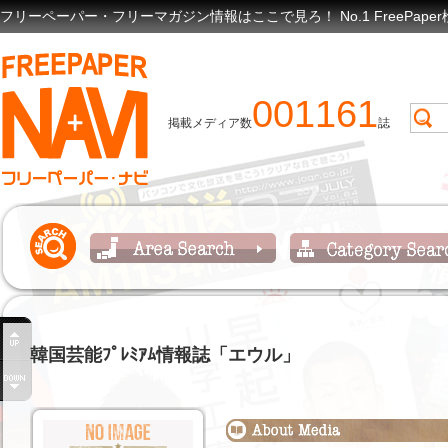
フリーペーパー・フリーマガジン情報はここで見ろ！ No.1 FreePap
001161
掲載メディア数
誌
韓国芸能ﾌﾟﾚﾐｱﾑ情報誌「エウル」