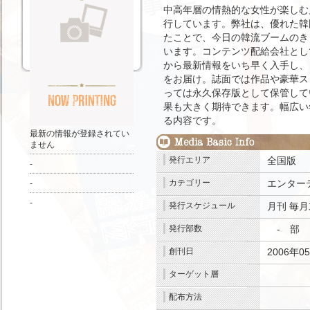
中高年層の情熱的な女性が楽しむ
行しています。弊社は、優れた韓
たことで、今日の韓流ブームのき
います。コンテンツ配給会社とし
から最新情報をいち早く入手し、
をお届け。誌面では作品や豪華ス
っては永久保存版として保管して
果も大きく期待できます。幅広い
る内容です。
最新の情報が登録されてい
ません
発行エリア
全国版
-
カテゴリー
エンター
-
-
発行スケジュール
月刊
毎月
発行部数
- 部
.
創刊日
2006年0
ターゲット層
.
配布方法
.