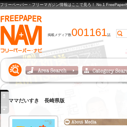
フリーペーパー・フリーマガジン情報はここで見ろ！ No.1 FreePap
001161
掲載メディア数
誌
ママだいすき 長崎県版