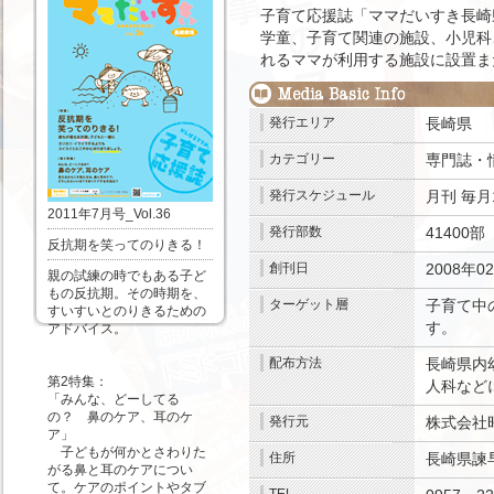
子育て応援誌「ママだいすき長崎
学童、子育て関連の施設、小児科
れるママが利用する施設に設置ま
発行エリア
長崎県
カテゴリー
専門誌・
発行スケジュール
月刊
毎月
2011年7月号_Vol.36
発行部数
41400部
.
反抗期を笑ってのりきる！
創刊日
2008年0
親の試練の時でもある子ど
もの反抗期。その時期を、
ターゲット層
子育て中
すいすいとのりきるための
す。
.
アドバイス。
配布方法
長崎県内
第2特集：
人科な
「みんな、どーしてる
の？ 鼻のケア、耳のケ
発行元
株式会社
ア」
子どもが何かとさわりた
住所
長崎県諫早
がる鼻と耳のケアについ
て。ケアのポイントやタブ