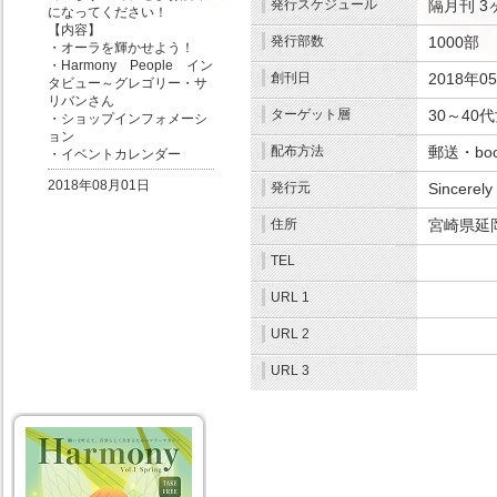
発行スケジュール
隔月刊
3
になってください！
【内容】
発行部数
1000部
.
・オーラを輝かせよう！
・Harmony People イン
創刊日
2018年0
タビュー～グレゴリー・サ
リバンさん
ターゲット層
30～40
・ショップインフォメーシ
ョン
配布方法
郵送・bo
・イベントカレンダー
2018年08月01日
発行元
Sincerely
.
住所
宮崎県延岡
TEL
.
URL 1
.
URL 2
.
URL 3
.