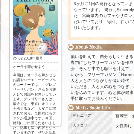
3ヶ月に1回の発行となっていま
なっています。 発行元Sincer
た、宮崎県内のカフェやサロン
だいていており、毎回、すぐに
りいたします。
願いを叶えて、自分らしく生きる
vol.02 2018年夏号
専門にしたフリーマガジンを作成
オーラを輝かせよう！
会、そんな中でも願いを叶えて、
いから、フリーマガジン「Harm
今回は、オーラを輝かせる
お話やハーモニーピープル
人と人とのつながりが薄い時代、
のコーナーでは、「グレゴ
いただき、人と人の心をつなぎ、
リーサリバン」さんをお迎
いを込めています。心と体が健康
えしてお話をお伺いしてい
手に取ってお読みください。
ます。グレゴリーさんは、
最近では、東京にオフィス
を構えるなど、大変ご活躍
されており、全国的にもフ
発行エリア
宮崎県
ァンが増加中です。今回、
特別にご出演くださいまし
カテゴリー
女性向け
た。記事も深い内容となっ
ていますので、ぜひお読み