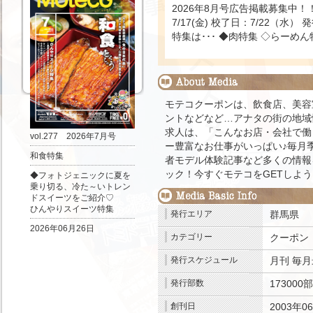
2026年8月号広告掲載募集中！
7/17(金) 校了日：7/22（水）
特集は･･･ ◆肉特集 ◇らーめん
モテコクーポンは、飲食店、美容
ントなどなど…アナタの街の地域
求人は、「こんなお店・会社で働
vol.277 2026年7月号
ー豊富なお仕事がいっぱい♪毎月
和食特集
者モデル体験記事など多くの情報
ック！今すぐモテコをGETしよ
◆フォトジェニックに夏を
乗り切る、冷た～いトレン
ドスイーツをご紹介♡
ひんやりスイーツ特集
発行エリア
群馬県
前
2026年06月26日
カテゴリー
クーポン
発行スケジュール
月刊
毎月
発行部数
173000部
創刊日
2003年0