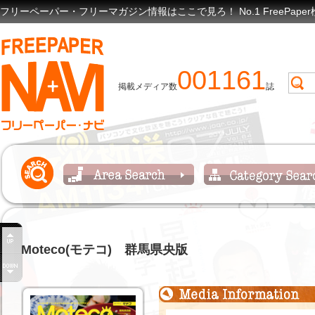
フリーペーパー・フリーマガジン情報はここで見ろ！ No.1 FreePap
001161
掲載メディア数
誌
Moteco(モテコ) 群馬県央版